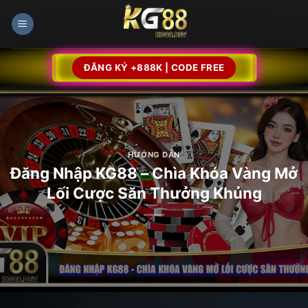
Skip
to
content
ĐĂNG KÝ +888K | CODE FREE
HƯỚNG DẪN
Đăng Nhập KG88 – Chìa Khóa Vàng Mở
Lối Cược Săn Thưởng Khủng