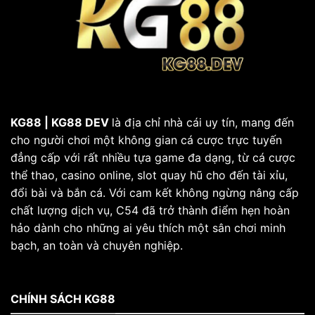
KG88
| KG88 DEV
là địa chỉ nhà cái uy tín, mang đến
cho người chơi một không gian cá cược trực tuyến
đẳng cấp với rất nhiều tựa game đa dạng, từ cá cược
thể thao, casino online, slot quay hũ cho đến tài xỉu,
đổi bài và bắn cá. Với cam kết không ngừng nâng cấp
chất lượng dịch vụ, C54 đã trở thành điểm hẹn hoàn
hảo dành cho những ai yêu thích một sân chơi minh
bạch, an toàn và chuyên nghiệp.
CHÍNH SÁCH KG88