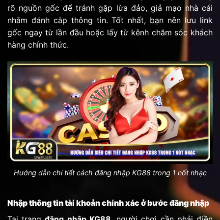
rõ nguồn gốc để tránh gặp lừa đảo, giả mạo nhà cái
nhằm đánh cắp thông tin. Tốt nhất, bạn nên lưu link
gốc ngay từ lần đầu hoặc lấy từ kênh chăm sóc khách
hàng chính thức.
Hướng dẫn chi tiết cách đăng nhập KG88 trong 1 nốt nhạc
Nhập thông tin tài khoản chính xác ở bước đăng nhập
Tại trang
đăng nhập KG88
, người chơi cần phải điền